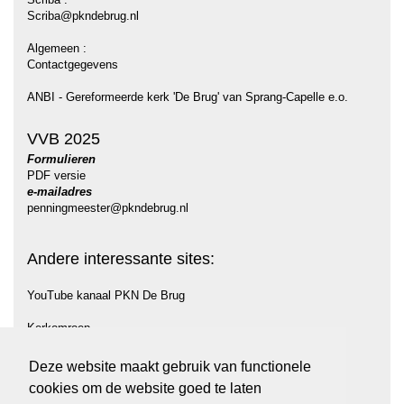
Scriba@pkndebrug.nl
Algemeen :
Contactgegevens
ANBI - Gereformeerde kerk 'De Brug' van Sprang-Capelle e.o.
VVB 2025
Formulieren
PDF versie
e-mailadres
penningmeester@pkndebrug.nl
Andere interessante sites:
YouTube kanaal PKN De Brug
Kerkomroep
Protestantse Gemeente Midden Langstraat (PGML)
Deze website maakt gebruik van functionele
cookies om de website goed te laten
PKN