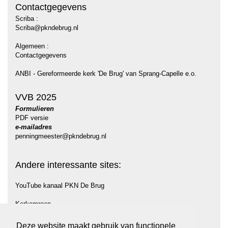
Contactgegevens
Scriba :
Scriba@pkndebrug.nl
Algemeen :
Contactgegevens
ANBI - Gereformeerde kerk 'De Brug' van Sprang-Capelle e.o.
VVB 2025
Formulieren
PDF versie
e-mailadres
penningmeester@pkndebrug.nl
Andere interessante sites:
YouTube kanaal PKN De Brug
Kerkomroep
Protestantse Gemeente Midden Langstraat (PGML)
Deze website maakt gebruik van functionele