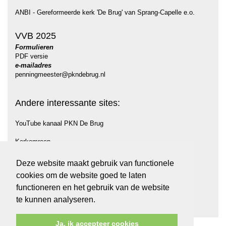
ANBI - Gereformeerde kerk 'De Brug' van Sprang-Capelle e.o.
VVB 2025
Formulieren
PDF versie
e-mailadres
penningmeester@pkndebrug.nl
Andere interessante sites:
YouTube kanaal PKN De Brug
Kerkomroep
Protestantse Gemeente Midden Langstraat (PGML)
Deze website maakt gebruik van functionele
cookies om de website goed te laten
PKN
functioneren en het gebruik van de website
Kerkinactie
te kunnen analyseren.
Ja, ik accepteer cookies