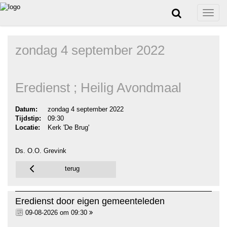
Toggle
naviga
zondag 4 september 2022
Eredienst ; Heilig Avondmaal
Datum:
zondag 4 september 2022
Tijdstip:
09:30
Locatie:
Kerk 'De Brug'
Ds. O.O. Grevink
terug
Eredienst door eigen gemeenteleden
09-08-2026 om 09:30