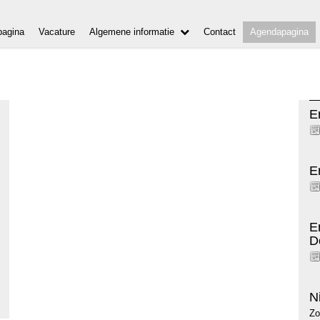
agina
Vacature
Algemene informatie
Contact
Agendapagina
E
E
E
D
N
Zo