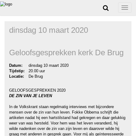
Toggle
naviga
dinsdag 10 maart 2020
Geloofsgesprekken kerk De Brug
Datum:
dinsdag 10 maart 2020
Tijdstip:
20.00 uur
Locatie:
De Brug
GELOOFSGESPREKKEN 2020
DE ZIN VAN JE LEVEN
In de Volkskrant staan regelmatig interviews met bijzondere
mensen over de zin van hun leven. Fokke Obbema schrijft die
artikelen nadat hij een hartstilstand had gekregen en daar gelukkig
weer van was hersteld. Voor hem was het leven veranderd, hij
wilde nadenken over de zin van zijn leven en daarover wilde hij
graag met anderen in gesprek gaan. Voor mij als geïnteresseerde