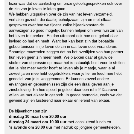
lezer was dat de aanleiding om onze geloofsgesprekken ook over
de zin van je leven te laten gaan.
We hebben uitspraken over de zin van het leven verzameld,
verhalen gezocht die daarbij behulpzaam zijn en met elkaar
gesproken over hoe we tijdens zulke bijeenkomsten de
aanwezigen zo goed mogelijk kunnen helpen om over hun zin van
het leven te spreken. En dan uiteraard ook hoe ons geloof daar
invloed op had en heeft. Want het kan best zijn dat bepaalde
gebeurtenissen in je leven de zin in dat leven doet veranderen.
Sommige rouwenden zeggen dat na het overlijden van hun partner
hun leven geen zin meer heeft. We plakken daar al gauw de
sticker van depressie op, maar het is natuurlijk best voor te stellen
dat je niet meer verder hoeft te leven als je maatje, waar je al
zoveel jaren mee hebt opgetrokken, waar je lief en leed mee hebt
gedeeld, van je is weggenomen. Er kunnen zoveel andere
ervaringen en gebeurtenissen zijn die een draai geven aan je
zinsbeleving. En hoe speelt je geloof daar een rol in? Daarover
willen we met elkaar in gesprek. In goede harmonie, zoals we dat
gewend zijn en luisterend naar elkaar en lerend van elkaar.
De bijeenkomsten zijn
dinsdag 10 maart om 20.00 uur
,
dinsdag 24 maart om 10.00 uur
met aansluitend lunch en
’s avonds
om 20.00 uur
met nadruk op jongere gemeenteleden.