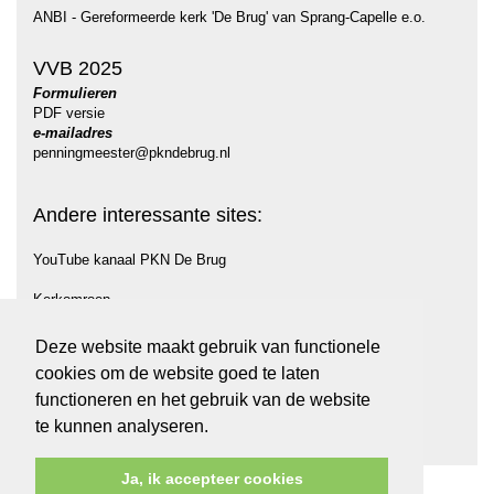
ANBI - Gereformeerde kerk 'De Brug' van Sprang-Capelle e.o.
VVB 2025
Formulieren
PDF versie
e-mailadres
penningmeester@pkndebrug.nl
Andere interessante sites:
YouTube kanaal PKN De Brug
Kerkomroep
Protestantse Gemeente Midden Langstraat (PGML)
Deze website maakt gebruik van functionele
cookies om de website goed te laten
PKN
functioneren en het gebruik van de website
Kerkinactie
te kunnen analyseren.
Ja, ik accepteer cookies