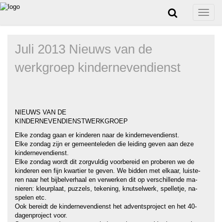
Toggle
naviga
Juli 2013 Nieuws van de
werkgroep kindernevendienst
NIEUWS VAN DE
KINDERNEVENDIENSTWERKGROEP
Elke zondag gaan er kinderen naar de kindernevendienst.
Elke zondag zijn er gemeenteleden die leiding geven aan deze
kindernevendienst.
Elke zondag wordt dit zorgvuldig voorbereid en proberen we de
kinderen een fijn kwartier te geven. We bidden met elkaar, luiste-
ren naar het bijbelverhaal en verwerken dit op verschillende ma-
nieren: kleurplaat, puzzels, tekening, knutselwerk, spelletje, na-
spelen etc.
Ook bereidt de kindernevendienst het adventsproject en het 40-
dagenproject voor.