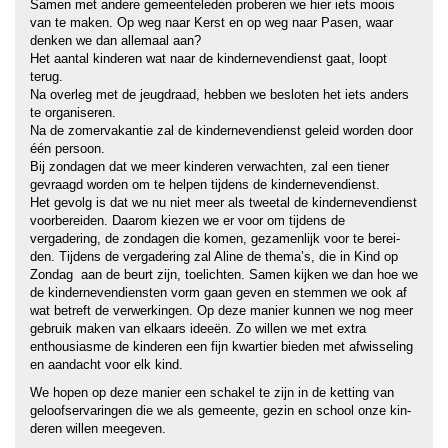
Samen met andere gemeenteleden proberen we hier iets moois
van te maken. Op weg naar Kerst en op weg naar Pasen, waar
denken we dan allemaal aan?
Het aantal kinderen wat naar de kindernevendienst gaat, loopt
terug.
Na overleg met de jeugdraad, hebben we besloten het iets anders
te organiseren.
Na de zomervakantie zal de kindernevendienst geleid worden door
één persoon.
Bij zondagen dat we meer kinderen verwachten, zal een tiener
gevraagd worden om te helpen tijdens de kindernevendienst.
Het gevolg is dat we nu niet meer als tweetal de kindernevendienst
voorbereiden. Daarom kiezen we er voor om tijdens de
vergadering, de zondagen die komen, gezamenlijk voor te berei-
den. Tijdens de vergadering zal Aline de thema’s, die in Kind op
Zondag aan de beurt zijn, toelichten. Samen kijken we dan hoe we
de kindernevendiensten vorm gaan geven en stemmen we ook af
wat betreft de verwerkingen. Op deze manier kunnen we nog meer
gebruik maken van elkaars ideeën. Zo willen we met extra
enthousiasme de kinderen een fijn kwartier bieden met afwisseling
en aandacht voor elk kind.
We hopen op deze manier een schakel te zijn in de ketting van
geloofservaringen die we als gemeente, gezin en school onze kin-
deren willen meegeven.