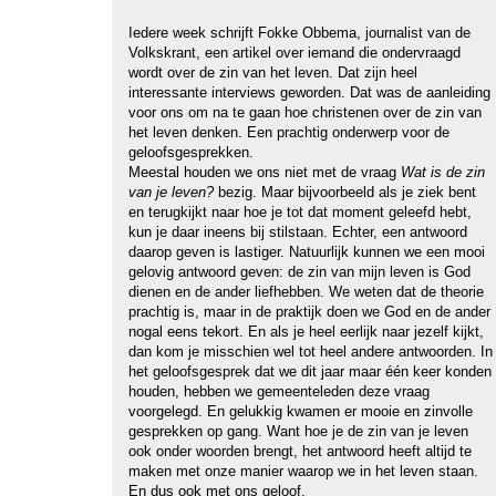
Iedere week schrijft Fokke Obbema, journalist van de
Volkskrant, een artikel over iemand die ondervraagd
wordt over de zin van het leven. Dat zijn heel
interessante interviews geworden. Dat was de aanleiding
voor ons om na te gaan hoe christenen over de zin van
het leven denken. Een prachtig onderwerp voor de
geloofsgesprekken.
Meestal houden we ons niet met de vraag
Wat is de zin
van je leven?
bezig. Maar bijvoorbeeld als je ziek bent
en terugkijkt naar hoe je tot dat moment geleefd hebt,
kun je daar ineens bij stilstaan. Echter, een antwoord
daarop geven is lastiger. Natuurlijk kunnen we een mooi
gelovig antwoord geven: de zin van mijn leven is God
dienen en de ander liefhebben. We weten dat de theorie
prachtig is, maar in de praktijk doen we God en de ander
nogal eens tekort. En als je heel eerlijk naar jezelf kijkt,
dan kom je misschien wel tot heel andere antwoorden. In
het geloofsgesprek dat we dit jaar maar één keer konden
houden, hebben we gemeenteleden deze vraag
voorgelegd. En gelukkig kwamen er mooie en zinvolle
gesprekken op gang. Want hoe je de zin van je leven
ook onder woorden brengt, het antwoord heeft altijd te
maken met onze manier waarop we in het leven staan.
En dus ook met ons geloof.