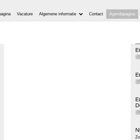
agina
Vacature
Algemene informatie
Contact
Agendapagina
E
E
E
D
N
Zo