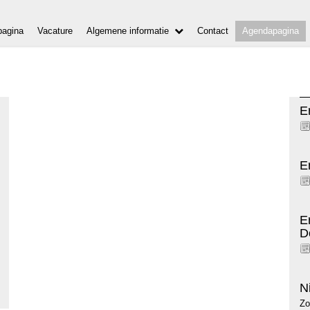
agina
Vacature
Algemene informatie
Contact
Agendapagina
E
E
E
D
N
Zo