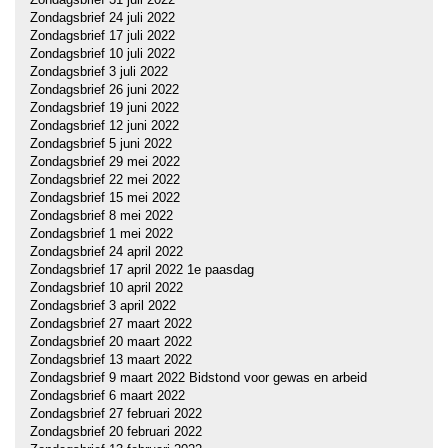
Zondagsbrief 24 juli 2022
Zondagsbrief 17 juli 2022
Zondagsbrief 10 juli 2022
Zondagsbrief 3 juli 2022
Zondagsbrief 26 juni 2022
Zondagsbrief 19 juni 2022
Zondagsbrief 12 juni 2022
Zondagsbrief 5 juni 2022
Zondagsbrief 29 mei 2022
Zondagsbrief 22 mei 2022
Zondagsbrief 15 mei 2022
Zondagsbrief 8 mei 2022
Zondagsbrief 1 mei 2022
Zondagsbrief 24 april 2022
Zondagsbrief 17 april 2022 1e paasdag
Zondagsbrief 10 april 2022
Zondagsbrief 3 april 2022
Zondagsbrief 27 maart 2022
Zondagsbrief 20 maart 2022
Zondagsbrief 13 maart 2022
Zondagsbrief 9 maart 2022 Bidstond voor gewas en arbeid
Zondagsbrief 6 maart 2022
Zondagsbrief 27 februari 2022
Zondagsbrief 20 februari 2022