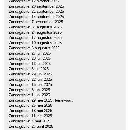
Zondagsbrief 12 oktober 2025
Zondagsbrief 28 september 2025
Zondagsbrief 21 september 2025
Zondagsbrief 14 september 2025
Zondagsbrief 7 septembert 2025
Zondagsbrief 31 augustus 2025
Zondagsbrief 24 augustus 2025
Zondagsbrief 17 augustus 2025
Zondagsbrief 10 augustus 2025
Zondagsbrief 3 augustus 2025
Zondagsbrief 27 juli 2025
Zondagsbrief 20 juli 2025
Zondagsbrief 13 juli 2025
Zondagsbrief 6 juli 2025
Zondagsbrief 29 juni 2025
Zondagsbrief 22 juni 2025
Zondagsbrief 15 juni 2025
Zondagsbrief 8 juni 2025
Zondagsbrief 1 juni 2025
Zondagsbrief 29 mei 2025 Hemelvaart
Zondagsbrief 25 mei 2025
Zondagsbrief 18 mei 2025
Zondagsbrief 11 mei 2025
Zondagsbrief 4 mei 2025
Zondagsbrief 27 april 2025