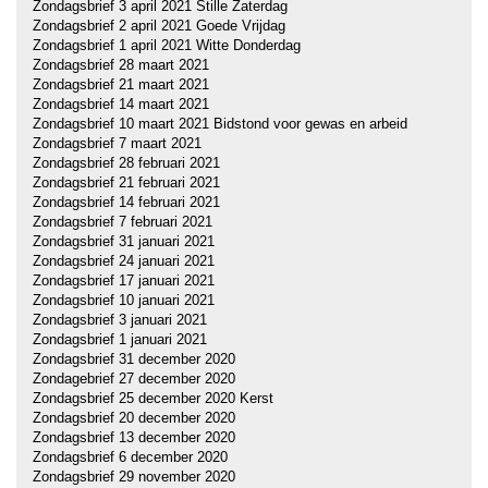
Zondagsbrief 3 april 2021 Stille Zaterdag
Zondagsbrief 2 april 2021 Goede Vrijdag
Zondagsbrief 1 april 2021 Witte Donderdag
Zondagsbrief 28 maart 2021
Zondagsbrief 21 maart 2021
Zondagsbrief 14 maart 2021
Zondagsbrief 10 maart 2021 Bidstond voor gewas en arbeid
Zondagsbrief 7 maart 2021
Zondagsbrief 28 februari 2021
Zondagsbrief 21 februari 2021
Z
ondagsbrief 14 februari 2021
Zondagsbrief 7 februari 2021
Zondagsbrief 31 januari 2021
Zondagsbrief 24 januari 2021
Zondagsbrief 17 januari 2021
Zondagsbrief 10 januari 2021
Zondagsbrief 3 januari 2021
Zondagsbrief 1 januari 2021
Zondagsbrief 31 december 2020
Zondagebrief 27 december 2020
Zondagsbrief 25 december 2020 Kerst
Zondagsbrief 20 december 2020
Zondagsbrief 13 december 2020
Zondagsbrief 6 december 2020
Zondagsbrief 29 november 2020