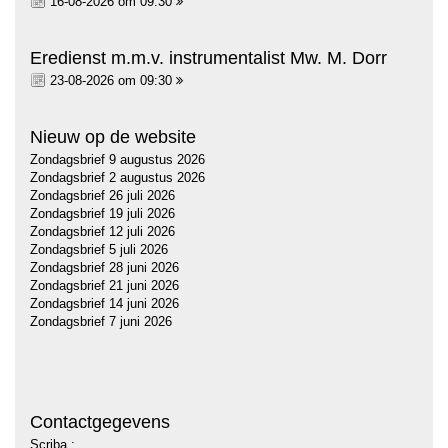
16-08-2026 om 09:30
Eredienst m.m.v. instrumentalist Mw. M. Dorr
23-08-2026 om 09:30
Nieuw op de website
Zondagsbrief 9 augustus 2026
Zondagsbrief 2 augustus 2026
Zondagsbrief 26 juli 2026
Zondagsbrief 19 juli 2026
Zondagsbrief 12 juli 2026
Zondagsbrief 5 juli 2026
Zondagsbrief 28 juni 2026
Zondagsbrief 21 juni 2026
Zondagsbrief 14 juni 2026
Zondagsbrief 7 juni 2026
Contactgegevens
Scriba :