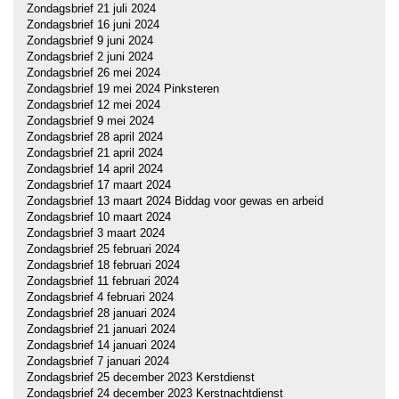
Zondagsbrief 21 juli 2024
Zondagsbrief 16 juni 2024
Zondagsbrief 9 juni 2024
Zondagsbrief 2 juni 2024
Zondagsbrief 26 mei 2024
Zondagsbrief 19 mei 2024 Pinksteren
Zondagsbrief 12 mei 2024
Zondagsbrief 9 mei 2024
Zondagsbrief 28 april 2024
Zondagsbrief 21 april 2024
Zondagsbrief 14 april 2024
Zondagsbrief 17 maart 2024
Zondagsbrief 13 maart 2024 Biddag voor gewas en arbeid
Zondagsbrief 10 maart 2024
Zondagsbrief 3 maart 2024
Zondagsbrief 25 februari 2024
Zondagsbrief 18 februari 2024
Zondagsbrief 11 februari 2024
Z
ondagsbrief 4 februari 2024
Zondagsbrief 28 januari 2024
Zondagsbrief 21 januari 2024
Zondagsbrief 14 januari 2024
Zondagsbrief 7 januari 2024
Zondagsbrief 25 december 2023 Kerstdienst
Zondagsbrief 24 december 2023 Kerstnachtdienst