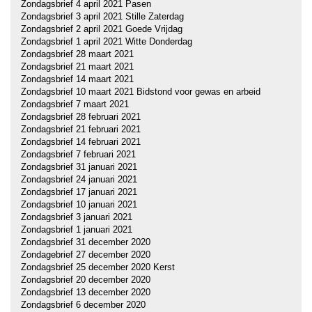
Zondagsbrief 4 april 2021 Pasen
Zondagsbrief 3 april 2021 Stille Zaterdag
Zondagsbrief 2 april 2021 Goede Vrijdag
Zondagsbrief 1 april 2021 Witte Donderdag
Zondagsbrief 28 maart 2021
Zondagsbrief 21 maart 2021
Zondagsbrief 14 maart 2021
Zondagsbrief 10 maart 2021 Bidstond voor gewas en arbeid
Zondagsbrief 7 maart 2021
Zondagsbrief 28 februari 2021
Zondagsbrief 21 februari 2021
Z
ondagsbrief 14 februari 2021
Zondagsbrief 7 februari 2021
Zondagsbrief 31 januari 2021
Zondagsbrief 24 januari 2021
Zondagsbrief 17 januari 2021
Zondagsbrief 10 januari 2021
Zondagsbrief 3 januari 2021
Zondagsbrief 1 januari 2021
Zondagsbrief 31 december 2020
Zondagebrief 27 december 2020
Zondagsbrief 25 december 2020 Kerst
Zondagsbrief 20 december 2020
Zondagsbrief 13 december 2020
Zondagsbrief 6 december 2020