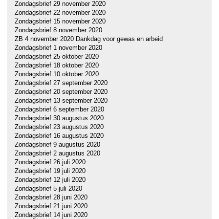
Zondagsbrief 29 november 2020
Zondagsbrief 22 november 2020
Zondagsbrief 15 november 2020
Zondagsbrief 8 november 2020
ZB 4 november 2020 Dankdag voor gewas en arbeid
Zondagsbrief 1 november 2020
Zondagsbrief 25 oktober 2020
Zondagsbrief 18 oktober 2020
Zondagsbrief 10 oktober 2020
Zondagsbrief 27 september 2020
Zondagsbrief 20 september 2020
Zondagsbrief 13 september 2020
Zondagsbrief 6 september 2020
Zondagsbrief 30 augustus 2020
Zondagsbrief 23 augustus 2020
Zondagsbrief 16 augustus 2020
Zondagsbrief 9 augustus 2020
Zondagsbrief 2 augustus 2020
Zondagsbrief 26 juli 2020
Zondagsbrief 19 juli 2020
Zondagsbrief 12 juli 2020
Zondagsbrief 5 juli 2020
Zondagsbrief 28 juni 2020
Zondagsbrief 21 juni 2020
Zondagsbrief 14 juni 2020