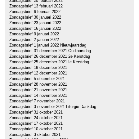
Zondagsbrief 20 februari 2022
Zondagsbrief 13 februari 2022
Zondagsbrief 6 februari 2022
Zondagsbrief 30 januari 2022
Zondagsbrief 23 januari 2022
Zondagsbrief 16 januari 2022
Zondagsbrief 9 januari 2022
Zondagsbrief 2 januari 2022
Zondagsbrief 1 januari 2022 Nieuwjaarsdag
Zondagsbrief 31 december 2021 Oudjaarsdag
Zondagsbrief 26 december 2021 2e Kerstdag
Zondagsbrief 25 december 2021 !e Kerstdag
Zondagsbrief 19 december 2021
Zondagsbrief 12 december 2021
Zondagsbrief 5 december 2021
Zondagsbrief 28 november 2021
Zondagsbrief 21 november 2021
Zondagsbrief 14 november 2021
Zondagsbrief 7 november 2021
Zondagsbrief 3 november 2021 Liturgie Dankdag
Zondagsbrief 31 oktober 2021
Zondagsbrief 24 oktober 2021
Zondagsbrief 17 oktober 2021
Zondagsbrief 10 oktober 2021
Zondagsbrief 3 oktober 2021