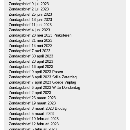
Zondagsbrief 9 juli 2023
Zondagsbrief 2 juli 2023
Zondagsbrief 25 juni 2023
Zondagsbrief 18 juni 2023
Zondagsbrief 11 juni 2023
Zondagsbrief 4 juni 2023
Zondagsbrief 28 mei 2023 Pinksteren
Zondagsbrief 21 mei 2023
Zondagsbrief 14 mei 2023
Zondagsbrief 7 mei 2023
Zondagsbrief 30 april 2023
Zondagsbrief 23 april 2023
Zondagsbrief 16 april 2023
Zondagsbrief 9 april 2023 Pasen
Zondagsbrief 8 april 2023 Stille Zaterdag
Zondagsbrief 7 april 2023 Goede Vrijdag
Zondagsbrief 6 april 2023 Witte Donderdag
Zondagsbrief 2 april 2023
Zondagsbrief 26 maart 2023
Zondagsbrief 19 maart 2023
Zondagsbrief 8 maart 2023 Biddag
Zondagsbrief 5 maart 2023
Zondagsbrief 19 februari 2023
Zondagsbrief 12 februari 2023
Zondagsbrief 5 februari 2023