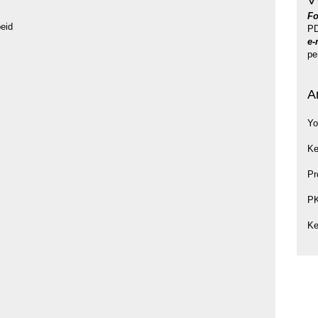
V
Fo
eid
PD
e-
pe
A
Yo
Ke
Pr
P
Ke