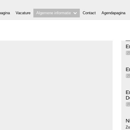
agina
Vacature
Algemene informatie
Contact
Agendapagina
E
E
E
D
N
Zo