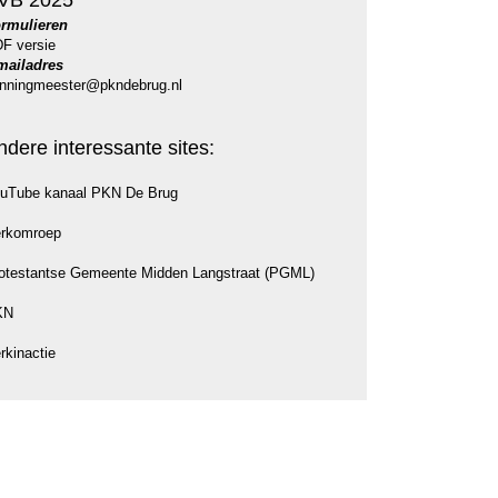
VB 2025
rmulieren
F versie
mailadres
nningmeester@pkndebrug.nl
ndere interessante sites:
uTube kanaal PKN De Brug
rkomroep
otestantse Gemeente Midden Langstraat (PGML)
KN
rkinactie