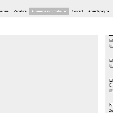
agina
Vacature
Algemene informatie
Contact
Agendapagina
E
E
E
D
N
Zo