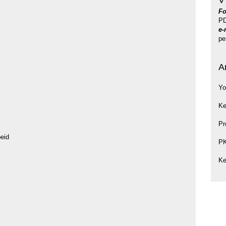
V
Fo
PD
e-
pe
A
Yo
Ke
Pr
eid
P
Ke