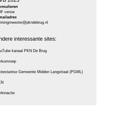
VB 2025
rmulieren
F versie
mailadres
nningmeester@pkndebrug.nl
ndere interessante sites:
uTube kanaal PKN De Brug
rkomroep
otestantse Gemeente Midden Langstraat (PGML)
KN
rkinactie