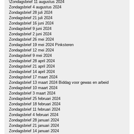
\Zondagsbrief 11 augustus 2024
Zondagsbrief 4 augustus 2024
Zondagsbrief 28 juli 2024
Zondagsbrief 21 juli 2024
Zondagsbrief 16 juni 2024
Zondagsbrief 9 juni 2024
Zondagsbrief 2 juni 2024
Zondagsbrief 26 mei 2024
Zondagsbrief 19 mei 2024 Pinksteren
Zondagsbrief 12 mei 2024
Zondagsbrief 9 mei 2024
Zondagsbrief 28 april 2024
Zondagsbrief 21 april 2024
Zondagsbrief 14 april 2024
Zondagsbrief 17 maart 2024
Zondagsbrief 13 maart 2024 Biddag voor gewas en arbeid
Zondagsbrief 10 maart 2024
Zondagsbrief 3 maart 2024
Zondagsbrief 25 februari 2024
Zondagsbrief 18 februari 2024
Zondagsbrief 11 februari 2024
Z
ondagsbrief 4 februari 2024
Zondagsbrief 28 januari 2024
Zondagsbrief 21 januari 2024
Zondagsbrief 14 januari 2024