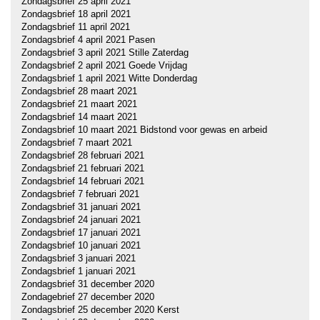
Zondagsbrief 25 april 2021
Zondagsbrief 18 april 2021
Zondagsbrief 11 april 2021
Zondagsbrief 4 april 2021 Pasen
Zondagsbrief 3 april 2021 Stille Zaterdag
Zondagsbrief 2 april 2021 Goede Vrijdag
Zondagsbrief 1 april 2021 Witte Donderdag
Zondagsbrief 28 maart 2021
Zondagsbrief 21 maart 2021
Zondagsbrief 14 maart 2021
Zondagsbrief 10 maart 2021 Bidstond voor gewas en arbeid
Zondagsbrief 7 maart 2021
Zondagsbrief 28 februari 2021
Zondagsbrief 21 februari 2021
Z
ondagsbrief 14 februari 2021
Zondagsbrief 7 februari 2021
Zondagsbrief 31 januari 2021
Zondagsbrief 24 januari 2021
Zondagsbrief 17 januari 2021
Zondagsbrief 10 januari 2021
Zondagsbrief 3 januari 2021
Zondagsbrief 1 januari 2021
Zondagsbrief 31 december 2020
Zondagebrief 27 december 2020
Zondagsbrief 25 december 2020 Kerst