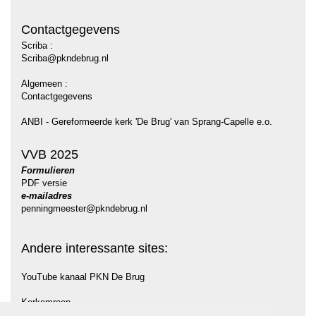
Contactgegevens
Scriba :
Scriba@pkndebrug.nl
Algemeen :
Contactgegevens
ANBI - Gereformeerde kerk 'De Brug' van Sprang-Capelle e.o.
VVB 2025
Formulieren
PDF versie
e-mailadres
penningmeester@pkndebrug.nl
Andere interessante sites:
YouTube kanaal PKN De Brug
Kerkomroep