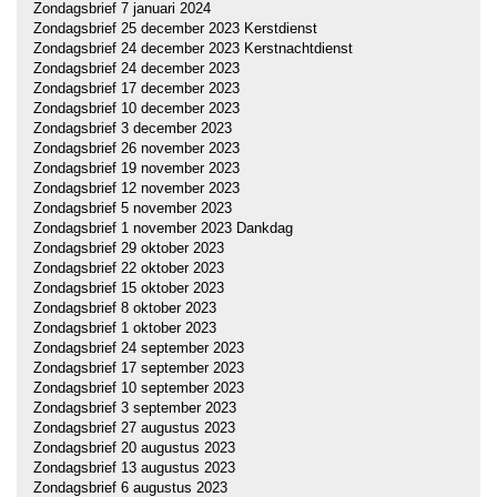
Zondagsbrief 7 januari 2024
Zondagsbrief 25 december 2023 Kerstdienst
Zondagsbrief 24 december 2023 Kerstnachtdienst
Zondagsbrief 24 december 2023
Zondagsbrief 17 december 2023
Zondagsbrief 10 december 2023
Zondagsbrief 3 december 2023
Zondagsbrief 26 november 2023
Zondagsbrief 19 november 2023
Zondagsbrief 12 november 2023
Zondagsbrief 5 november 2023
Zondagsbrief 1 november 2023 Dankdag
Zondagsbrief 29 oktober 2023
Zondagsbrief 22 oktober 2023
Zondagsbrief 15 oktober 2023
Zondagsbrief 8 oktober 2023
Zondagsbrief 1 oktober 2023
Zondagsbrief 24 september 2023
Zondagsbrief 17 september 2023
Zondagsbrief 10 september 2023
Zondagsbrief 3 september 2023
Zondagsbrief 27 augustus 2023
Zondagsbrief 20 augustus 2023
Zondagsbrief 13 augustus 2023
Zondagsbrief 6 augustus 2023