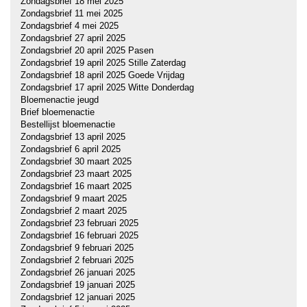
Zondagsbrief 18 mei 2025
Zondagsbrief 11 mei 2025
Zondagsbrief 4 mei 2025
Zondagsbrief 27 april 2025
Zondagsbrief 20 april 2025 Pasen
Zondagsbrief 19 april 2025 Stille Zaterdag
Zondagsbrief 18 april 2025 Goede Vrijdag
Zondagsbrief 17 april 2025 Witte Donderdag
Bloemenactie jeugd
Brief bloemenactie
Bestellijst bloemenactie
Zondagsbrief 13 april 2025
Zondagsbrief 6 april 2025
Zondagsbrief 30 maart 2025
Zondagsbrief 23 maart 2025
Zondagsbrief 16 maart 2025
Zondagsbrief 9 maart 2025
Zondagsbrief 2 maart 2025
Zondagsbrief 23 februari 2025
Zondagsbrief 16 februari 2025
Zondagsbrief 9 februari 2025
Zondagsbrief 2 februari 2025
Zondagsbrief 26 januari 2025
Zondagsbrief 19 januari 2025
Zondagsbrief 12 januari 2025