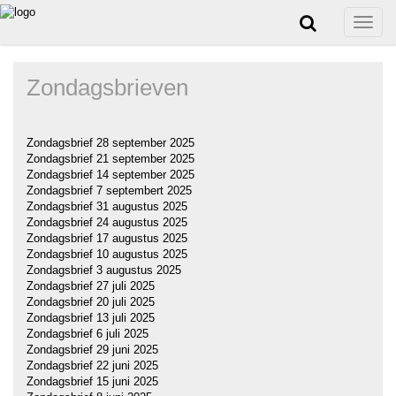
Toggle
naviga
Zondagsbrieven
Zondagsbrief 28 september 2025
Zondagsbrief 21 september 2025
Zondagsbrief 14 september 2025
Zondagsbrief 7 septembert 2025
Zondagsbrief 31 augustus 2025
Zondagsbrief 24 augustus 2025
Zondagsbrief 17 augustus 2025
Zondagsbrief 10 augustus 2025
Zondagsbrief 3 augustus 2025
Zondagsbrief 27 juli 2025
Zondagsbrief 20 juli 2025
Zondagsbrief 13 juli 2025
Zondagsbrief 6 juli 2025
Zondagsbrief 29 juni 2025
Zondagsbrief 22 juni 2025
Zondagsbrief 15 juni 2025