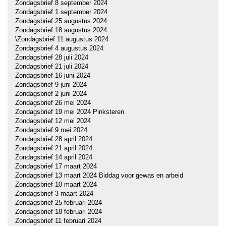
Zondagsbrief 8 september 2024
Zondagsbrief 1 september 2024
Zondagsbrief 25 augustus 2024
Zondagsbrief 18 augustus 2024
\Zondagsbrief 11 augustus 2024
Zondagsbrief 4 augustus 2024
Zondagsbrief 28 juli 2024
Zondagsbrief 21 juli 2024
Zondagsbrief 16 juni 2024
Zondagsbrief 9 juni 2024
Zondagsbrief 2 juni 2024
Zondagsbrief 26 mei 2024
Zondagsbrief 19 mei 2024 Pinksteren
Zondagsbrief 12 mei 2024
Zondagsbrief 9 mei 2024
Zondagsbrief 28 april 2024
Zondagsbrief 21 april 2024
Zondagsbrief 14 april 2024
Zondagsbrief 17 maart 2024
Zondagsbrief 13 maart 2024 Biddag voor gewas en arbeid
Zondagsbrief 10 maart 2024
Zondagsbrief 3 maart 2024
Zondagsbrief 25 februari 2024
Zondagsbrief 18 februari 2024
Zondagsbrief 11 februari 2024