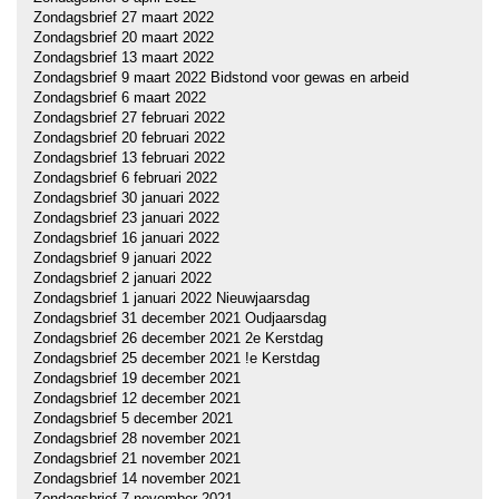
Zondagsbrief 27 maart 2022
Zondagsbrief 20 maart 2022
Zondagsbrief 13 maart 2022
Zondagsbrief 9 maart 2022 Bidstond voor gewas en arbeid
Zondagsbrief 6 maart 2022
Zondagsbrief 27 februari 2022
Zondagsbrief 20 februari 2022
Zondagsbrief 13 februari 2022
Zondagsbrief 6 februari 2022
Zondagsbrief 30 januari 2022
Zondagsbrief 23 januari 2022
Zondagsbrief 16 januari 2022
Zondagsbrief 9 januari 2022
Zondagsbrief 2 januari 2022
Zondagsbrief 1 januari 2022 Nieuwjaarsdag
Zondagsbrief 31 december 2021 Oudjaarsdag
Zondagsbrief 26 december 2021 2e Kerstdag
Zondagsbrief 25 december 2021 !e Kerstdag
Zondagsbrief 19 december 2021
Zondagsbrief 12 december 2021
Zondagsbrief 5 december 2021
Zondagsbrief 28 november 2021
Zondagsbrief 21 november 2021
Zondagsbrief 14 november 2021
Zondagsbrief 7 november 2021