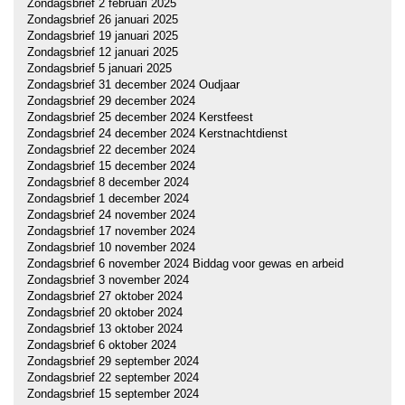
Zondagsbrief 2 februari 2025
Zondagsbrief 26 januari 2025
Zondagsbrief 19 januari 2025
Zondagsbrief 12 januari 2025
Zondagsbrief 5 januari 2025
Zondagsbrief 31 december 2024 Oudjaar
Zondagsbrief 29 december 2024
Zondagsbrief 25 december 2024 Kerstfeest
Zondagsbrief 24 december 2024 Kerstnachtdienst
Zondagsbrief 22 december 2024
Zondagsbrief 15 december 2024
Zondagsbrief 8 december 2024
Zondagsbrief 1 december 2024
Zondagsbrief 24 november 2024
Zondagsbrief 17 november 2024
Zondagsbrief 10 november 2024
Zondagsbrief 6 november 2024 Biddag voor gewas en arbeid
Zondagsbrief 3 november 2024
Zondagsbrief 27 oktober 2024
Zondagsbrief 20 oktober 2024
Zondagsbrief 13 oktober 2024
Zondagsbrief 6 oktober 2024
Zondagsbrief 29 september 2024
Zondagsbrief 22 september 2024
Zondagsbrief 15 september 2024