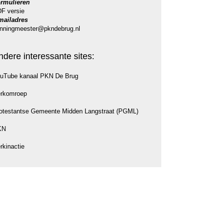
rmulieren
F versie
mailadres
nningmeester@pkndebrug.nl
ndere interessante sites:
uTube kanaal PKN De Brug
rkomroep
otestantse Gemeente Midden Langstraat (PGML)
KN
rkinactie