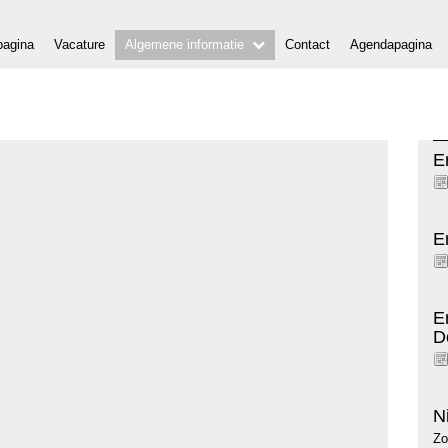
agina
Vacature
Algemene informatie
Contact
Agendapagina
E
E
E
D
N
Zo