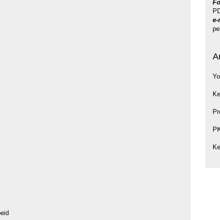
Fo
PD
e-
pe
A
Yo
Ke
Pr
P
Ke
eid