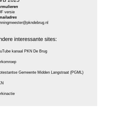
VB 2025
rmulieren
F versie
mailadres
nningmeester@pkndebrug.nl
ndere interessante sites:
uTube kanaal PKN De Brug
rkomroep
otestantse Gemeente Midden Langstraat (PGML)
KN
rkinactie