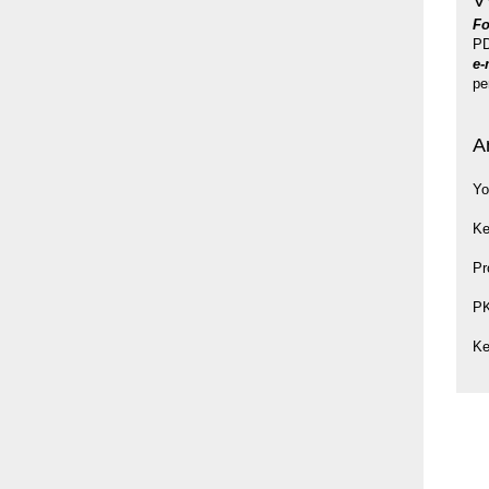
V
Fo
PD
e-
pe
A
Yo
Ke
Pr
P
Ke