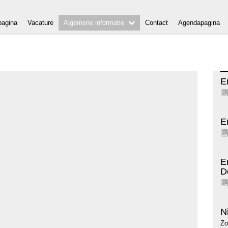
agina
Vacature
Algemene informatie
Contact
Agendapagina
E
E
E
D
N
Zo