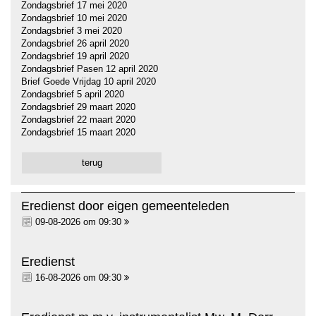
Zondagsbrief 17 mei 2020
Zondagsbrief 10 mei 2020
Zondagsbrief 3 mei 2020
Zondagsbrief 26 april 2020
Zondagsbrief 19 april 2020
Zondagsbrief Pasen 12 april 2020
Brief Goede Vrijdag 10 april 2020
Zondagsbrief 5 april 2020
Zondagsbrief 29 maart 2020
Zondagsbrief 22 maart 2020
Zondagsbrief 15 maart 2020
terug
Eredienst door eigen gemeenteleden
09-08-2026 om 09:30
Eredienst
16-08-2026 om 09:30