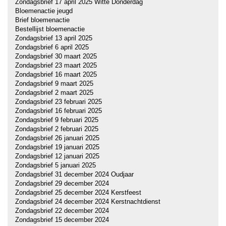
Zondagsbrief 17 april 2025 Witte Donderdag
Bloemenactie jeugd
Brief bloemenactie
Bestellijst bloemenactie
Zondagsbrief 13 april 2025
Zondagsbrief 6 april 2025
Zondagsbrief 30 maart 2025
Zondagsbrief 23 maart 2025
Zondagsbrief 16 maart 2025
Zondagsbrief 9 maart 2025
Zondagsbrief 2 maart 2025
Zondagsbrief 23 februari 2025
Zondagsbrief 16 februari 2025
Zondagsbrief 9 februari 2025
Zondagsbrief 2 februari 2025
Zondagsbrief 26 januari 2025
Zondagsbrief 19 januari 2025
Zondagsbrief 12 januari 2025
Zondagsbrief 5 januari 2025
Zondagsbrief 31 december 2024 Oudjaar
Zondagsbrief 29 december 2024
Zondagsbrief 25 december 2024 Kerstfeest
Zondagsbrief 24 december 2024 Kerstnachtdienst
Zondagsbrief 22 december 2024
Zondagsbrief 15 december 2024