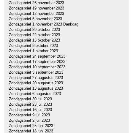
Zondagsbrief 26 november 2023
Zondagsbrief 19 november 2023
Zondagsbrief 12 november 2023
Zondagsbrief 5 november 2023
Zondagsbrief 1 november 2023 Dankdag
Zondagsbrief 29 oktober 2023
Zondagsbrief 22 oktober 2023
Zondagsbrief 15 oktober 2023
Zondagsbrief 8 oktober 2023
Zondagsbrief 1 oktober 2023
Zondagsbrief 24 september 2023
Zondagsbrief 17 september 2023
Zondagsbrief 10 september 2023
Zondagsbrief 3 september 2023
Zondagsbrief 27 augustus 2023
Zondagsbrief 20 augustus 2023
Zondagsbrief 13 augustus 2023
Zondagsbrief 6 augustus 2023
Zondagsbrief 30 juli 2023
Zondagsbrief 23 juli 2023
Zondagsbrief 16 juli 2023
Zondagsbrief 9 juli 2023
Zondagsbrief 2 juli 2023
Zondagsbrief 25 juni 2023
Zondagsbrief 18 juni 2023