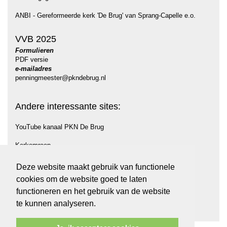
ANBI - Gereformeerde kerk 'De Brug' van Sprang-Capelle e.o.
VVB 2025
Formulieren
PDF versie
e-mailadres
penningmeester@pkndebrug.nl
Andere interessante sites:
YouTube kanaal PKN De Brug
Kerkomroep
Protestantse Gemeente Midden Langstraat (PGML)
Deze website maakt gebruik van functionele
cookies om de website goed te laten
PKN
functioneren en het gebruik van de website
Kerkinactie
te kunnen analyseren.