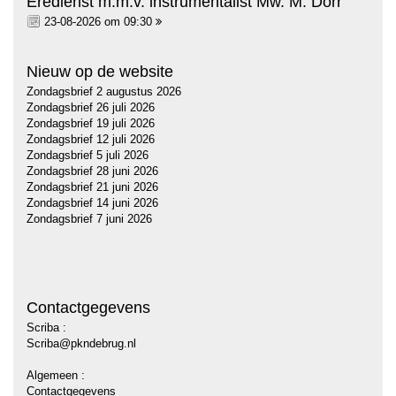
Eredienst m.m.v. instrumentalist Mw. M. Dorr
23-08-2026 om 09:30
Nieuw op de website
Zondagsbrief 2 augustus 2026
Zondagsbrief 26 juli 2026
Zondagsbrief 19 juli 2026
Zondagsbrief 12 juli 2026
Zondagsbrief 5 juli 2026
Zondagsbrief 28 juni 2026
Zondagsbrief 21 juni 2026
Zondagsbrief 14 juni 2026
Zondagsbrief 7 juni 2026
Contactgegevens
Scriba :
Scriba@pkndebrug.nl
Algemeen :
Contactgegevens